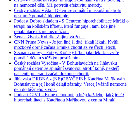
na nemocné děti. Má potvrdit efektivitu metody.
Český rozhlas Věda - Dětem se spinální muskulární atrofií
nesmírně pomáhá hipoterapie.
Podcast Dobro skladem - S Centrem hiporehabilitace Mirákl o
terapii na koňském hřbetu, která funguje i tam, kde jiné
rehabilitace už nic nezmůžou.
Žena a život - Rubrika Zajímavá žena.
CNN Prima News - Je jen línější dítě, říkali lékaři. Kvůli
mozkové obrně začala Emilka chodit až ve třech letech.
Seznam zprávy - Fotky: Koňský hřbet jako lék. Jak zvíře
pomáhá dětem s těžkým postižením.
Český rozhlas Vysočina - V Bohuslavicích na Jihlavsku
pomáhají dětem se spinální svalovou atrofií koně, někteří
pacienti po terapii začali dokonce chodit.
Jihlavská DRBNA - (NE)OBYČEJNÍ: Kateřina Maříková z
Bohuslavic a její koně dělají zázraky. Vracejí vážně nemocné
děti do běžného života.
Podcast GIVT - Koně nehodnotí, chtějí každého, jaký je. O
hiporehabilitaci s Kateřinou Maříkovou z centra Mirákl.