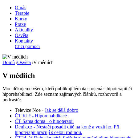
O nás
Terapie
Kurzy
Praxe
Aktuality
Osvěta
Kontakty
Chci pomoci
Domů
/
Osvěta
/
V médiích
V médiích
Moc děkujeme všem, kteří publikují témata spojená s hipoterapií či
hiporehabilitací. Zde seznam zajímavých článků, rozhovorů a
podcastů:
Televize Noe -
Jak se dělá dobro
ČT Klíč - Hiporehabilitace
ČT Sama doma - o hipoterapii
Deník.cz - Nestačí posadit dítě na koně a vozit ho. Při
hipoterapii pracují s celou rodinou.
ČT24 -V Bohuslavicích finišuje zkoumání vlivu hipoterapie