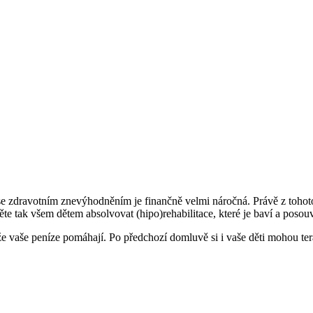
dítě se zdravotním znevýhodněním je finančně velmi náročná. Právě z toh
te tak všem dětem absolvovat (hipo)rehabilitace, které je baví a posouv
 že vaše peníze pomáhají. Po předchozí domluvě si i vaše děti mohou te