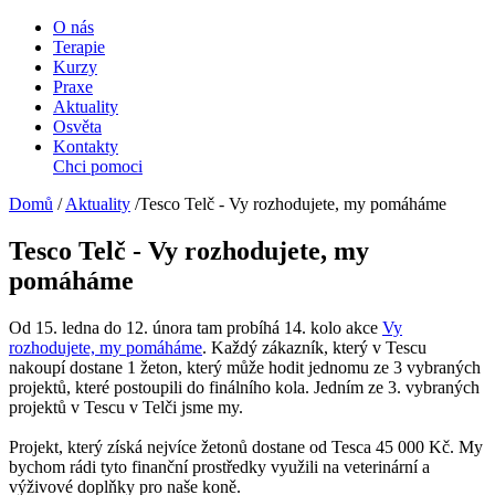
O nás
Terapie
Kurzy
Praxe
Aktuality
Osvěta
Kontakty
Chci pomoci
Domů
/
Aktuality
/
Tesco Telč - Vy rozhodujete, my pomáháme
Tesco Telč - Vy rozhodujete, my
pomáháme
Od 15. ledna do 12. února tam probíhá 14. kolo akce
Vy
rozhodujete, my pomáháme
. Každý zákazník, který v Tescu
nakoupí dostane 1 žeton, který může hodit jednomu ze 3 vybraných
projektů, které postoupili do finálního kola. Jedním ze 3. vybraných
projektů v Tescu v Telči jsme my.
Projekt, který získá nejvíce žetonů dostane od Tesca 45 000 Kč. My
bychom rádi tyto finanční prostředky využili na veterinární a
výživové doplňky pro naše koně.