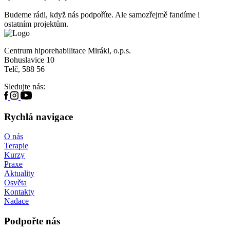
Budeme rádi, když nás podpoříte. Ale samozřejmě fandíme i
ostatním projektům.
Centrum hiporehabilitace Mirákl, o.p.s.
Bohuslavice 10
Telč, 588 56
Sledujte nás:
Rychlá navigace
O nás
Terapie
Kurzy
Praxe
Aktuality
Osvěta
Kontakty
Nadace
Podpořte nás